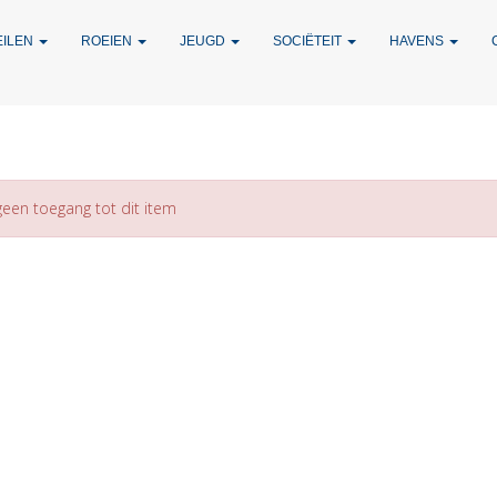
EILEN
ROEIEN
JEUGD
SOCIËTEIT
HAVENS
geen toegang tot dit item