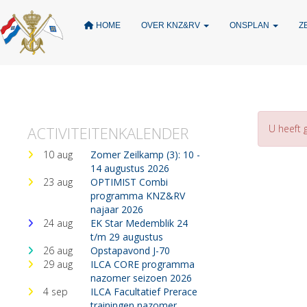
HOME
OVER KNZ&RV
ONSPLAN
Z
U heeft 
ACTIVITEITENKALENDER
10 aug
Zomer Zeilkamp (3): 10 -
14 augustus 2026
23 aug
OPTIMIST Combi
programma KNZ&RV
najaar 2026
24 aug
EK Star Medemblik 24
t/m 29 augustus
26 aug
Opstapavond J-70
29 aug
ILCA CORE programma
nazomer seizoen 2026
4 sep
ILCA Facultatief Prerace
trainingen nazomer