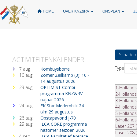
HOME
OVER KNZ&RV
ONSPLAN
Z
Schade o
ACTIVITEITENKALENDER
Type
7 aug
Kombuysborrel
10 aug
Zomer Zeilkamp (3): 10 -
14 augustus 2026
23 aug
OPTIMIST Combi
1-Holland
programma KNZ&RV
2-Hollands
najaar 2026
3-Hollands
24 aug
EK Star Medemblik 24
4-Holland
t/m 29 augustus
5-Hollands
26 aug
Opstapavond J-70
6-Holland
29 aug
ILCA CORE programma
Laser 207 (
nazomer seizoen 2026
Laser 208 (
4 sep
ILCA Facultatief Prerace