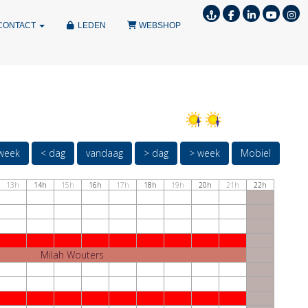
CONTACT
LEDEN
WEBSHOP
week
< dag
vandaag
> dag
> week
Mobiel
13h
14h
15h
16h
17h
18h
19h
20h
21h
22h
Milah Wouters