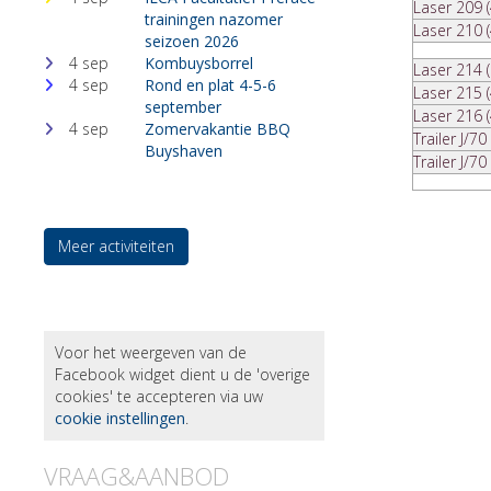
Laser 209 (
trainingen nazomer
Laser 210 (
seizoen 2026
4 sep
Kombuysborrel
Laser 214 
4 sep
Rond en plat 4-5-6
Laser 215 (
september
Laser 216 (
4 sep
Zomervakantie BBQ
Trailer J/70
Buyshaven
Trailer J/70
Meer activiteiten
Voor het weergeven van de
Facebook widget dient u de 'overige
cookies' te accepteren via uw
cookie instellingen
.
VRAAG&AANBOD