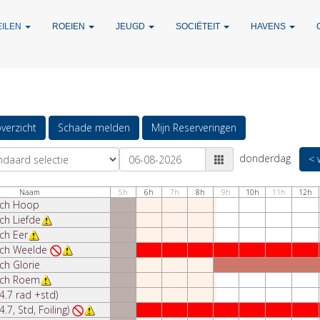
EILEN
ROEIEN
JEUGD
SOCIËTEIT
HAVENS
verzicht
Schade melden
Mijn Reserveringen
donderdag
< 
Naam
5h
6h
7h
8h
9h
10h
11h
12h
sch Hoop
ch Liefde
ch Eer
sch Weelde
ch Glorie
sch Roem
4.7 rad +std)
4.7, Std, Foiling)