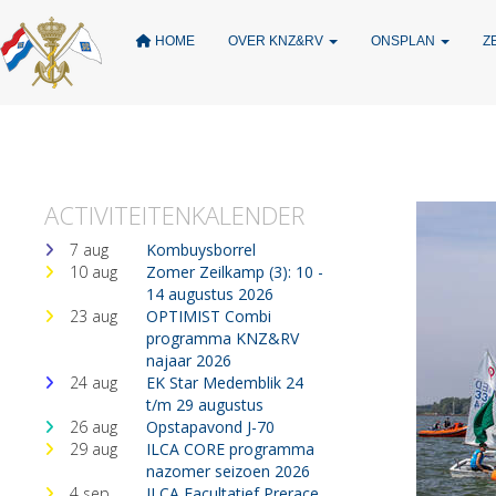
HOME
OVER KNZ&RV
ONSPLAN
Z
ACTIVITEITENKALENDER
7 aug
Kombuysborrel
10 aug
Zomer Zeilkamp (3): 10 -
14 augustus 2026
23 aug
OPTIMIST Combi
programma KNZ&RV
najaar 2026
24 aug
EK Star Medemblik 24
t/m 29 augustus
26 aug
Opstapavond J-70
29 aug
ILCA CORE programma
nazomer seizoen 2026
4 sep
ILCA Facultatief Prerace