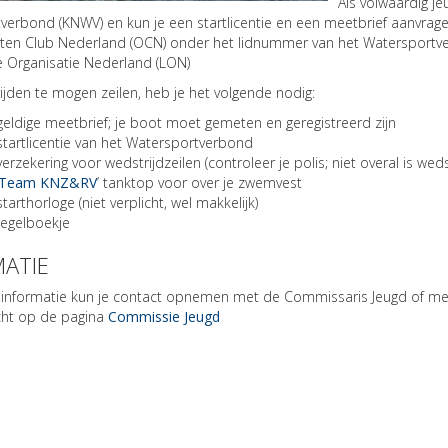
Als volwaardig je
erbond (KNWV) en kun je een startlicentie en een meetbrief aanvragen
ten Club Nederland (OCN) onder het lidnummer van het Watersportver
e Organisatie Nederland (LON)
jden te mogen zeilen, heb je het volgende nodig:
geldige meetbrief; je boot moet gemeten en geregistreerd zijn
startlicentie van het Watersportverbond
erzekering voor wedstrijdzeilen (controleer je polis; niet overal is we
Team KNZ&RV
’ tanktop voor over je zwemvest
tarthorloge (niet verplicht, wel makkelijk)
regelboekje
MATIE
informatie kun je contact opnemen met de Commissaris Jeugd of met 
cht op de pagina
Commissie Jeugd