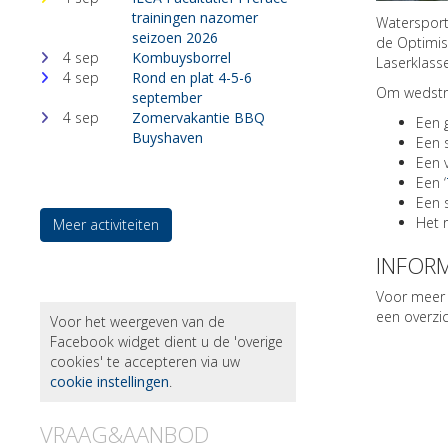
trainingen nazomer
Watersportv
seizoen 2026
de Optimis
4 sep
Kombuysborrel
Laserklass
4 sep
Rond en plat 4-5-6
Om wedstri
september
4 sep
Zomervakantie BBQ
Een 
Buyshaven
Een 
Een v
Een ‘
Een s
Het 
Meer activiteiten
INFOR
Voor meer 
een overzi
Voor het weergeven van de
Facebook widget dient u de 'overige
cookies' te accepteren via uw
cookie instellingen
.
VRAAG&AANBOD