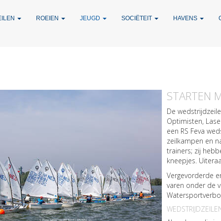
EILEN
ROEIEN
JEUGD
SOCIËTEIT
HAVENS
STARTEN M
De wedstrijdzeil
Optimisten, Lase
een RS Feva wedst
zeilkampen en na
trainers; zij heb
kneepjes. Uiteraar
Vergevorderde en
varen onder de v
Watersportverbon
WEDSTRIJDZEILEN