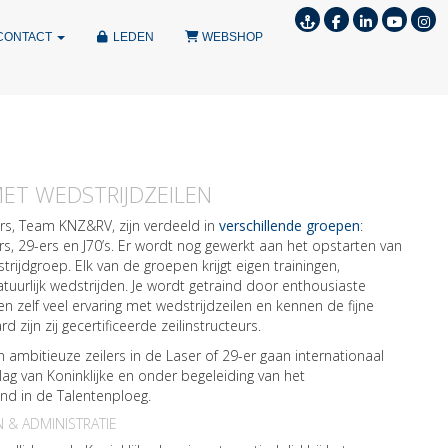
CONTACT
LEDEN
WEBSHOP
ET WEDSTRIJDZEILEN
ers, Team KNZ&RV, zijn verdeeld in
verschillende groepen
:
rs, 29-ers en J70’s. Er wordt nog gewerkt aan het opstarten van
rijdgroep. Elk van de groepen krijgt eigen trainingen,
tuurlijk wedstrijden. Je wordt getraind door enthousiaste
ben zelf veel ervaring met wedstrijdzeilen en kennen de fijne
d zijn zij gecertificeerde zeilinstructeurs.
 ambitieuze zeilers in de Laser of 29-er gaan internationaal
lag van Koninklijke en onder begeleiding van het
d in de Talentenploeg.
 & ADMINISTRATIE