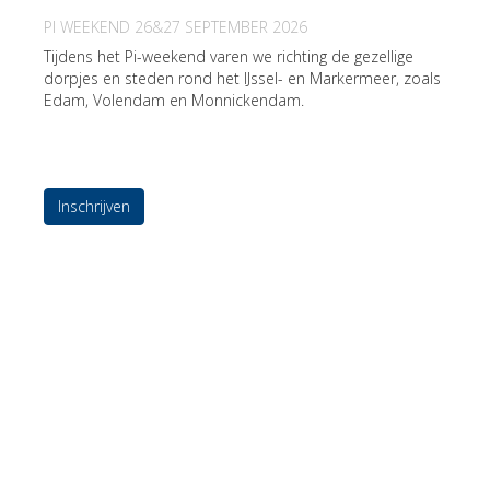
PI WEEKEND 26&27 SEPTEMBER 2026
Tijdens het Pi-weekend varen we richting de gezellige
dorpjes en steden rond het IJssel- en Markermeer, zoals
Edam, Volendam en Monnickendam.
Inschrijven