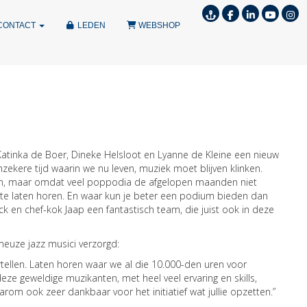
CONTACT
LEDEN
WEBSHOP
atinka de Boer, Dineke Helsloot en Lyanne de Kleine een nieuw
nzekere tijd waarin we nu leven, muziek moet blijven klinken.
ijn, maar omdat veel poppodia de afgelopen maanden niet
e laten horen. En waar kun je beter een podium bieden dan
ck en chef-kok Jaap een fantastisch team, die juist ook in deze
ameuze jazz musici verzorgd:
tellen. Laten horen waar we al die 10.000-den uren voor
ze geweldige muzikanten, met heel veel ervaring en skills,
rom ook zeer dankbaar voor het initiatief wat jullie opzetten.”