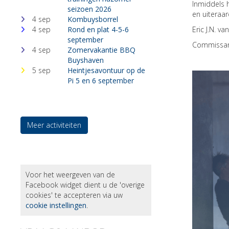
Inmiddels 
seizoen 2026
en uiteraar
4 sep
Kombuysborrel
4 sep
Rond en plat 4-5-6
Eric J.N. va
september
Commissar
4 sep
Zomervakantie BBQ
Buyshaven
5 sep
Heintjesavontuur op de
Pi 5 en 6 september
Meer activiteiten
Voor het weergeven van de
Facebook widget dient u de 'overige
cookies' te accepteren via uw
cookie instellingen
.