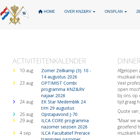
HOME
OVER KNZ&RV
ONSPLAN
Z
ACTIVITEITENKALENDER
DINNER
10 aug
Zomer Zeilkamp (3): 10 -
Afgelopen 
14 augustus 2026
muzikaal in
23 aug
OPTIMIST Combi
Veel profe
programma KNZ&RV
open mocht
najaar 2026
bij ons op 
24 aug
EK Star Medemblik 24
tijd graag h
t/m 29 augustus
Quote van J
26 aug
Opstapavond J-70
29 aug
ILCA CORE programma
“Maar we w
nazomer seizoen 2026
geoefend he
4 sep
ILCA Facultatief Prerace
muzikant ku
trainingen nazomer