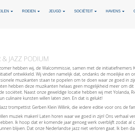
EILEN
ROEIEN
JEUGD
SOCIËTEIT
HAVENS
 & JAZZ PODIUM
zomer hebben wij, de Walcommissie, samen met de initiatiefnemers K
itiatief ontwikkeld. Wij vinden namelijk dat, ondanks de moeilijke en o
ssionele muzikanten staan te popelen om te doen waar ze goed in z
en hebben deze muzikanten helaas geen mogelijkheid meer om dit t
de sociëteit. Naast onze geweldige locatie hebben wij met Yolanda, Ri
un culinaire kunsten willen laten zien. En dat is gelukt!
azz trompettist Gerben Klein Willink, die iedere editie voor ons de f
illen muziek maken! Laten horen waar we goed in zijn! Ons verhaal ver
bben. Ik hoop dat er komende jaar genoeg werk overblijft zodat al de
nnen blijven. Dat onze Nederlandse jazz niet verloren gaat. Ik ben daa