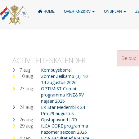
HOME
OVER KNZ&RV
ONSPLAN
Z
De publi
ACTIVITEITENKALENDER
7 aug
Kombuysborrel
10 aug
Zomer Zeilkamp (3): 10 -
14 augustus 2026
23 aug
OPTIMIST Combi
programma KNZ&RV
najaar 2026
24 aug
EK Star Medemblik 24
t/m 29 augustus
26 aug
Opstapavond J-70
29 aug
ILCA CORE programma
nazomer seizoen 2026
4 sep
ILCA Facultatief Prerace