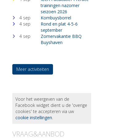
trainingen nazomer
seizoen 2026
4 sep
Kombuysborrel
4 sep
Rond en plat 4-5-6
september
4 sep
Zomervakantie BBQ
Buyshaven
Meer activiteiten
Voor het weergeven van de
Facebook widget dient u de 'overige
cookies' te accepteren via uw
cookie instellingen
.
VRAAG&AANBOD