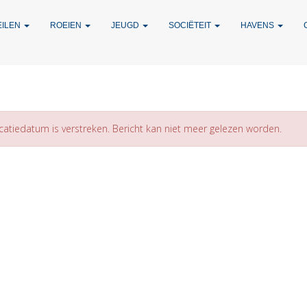
EILEN
ROEIEN
JEUGD
SOCIËTEIT
HAVENS
catiedatum is verstreken. Bericht kan niet meer gelezen worden.